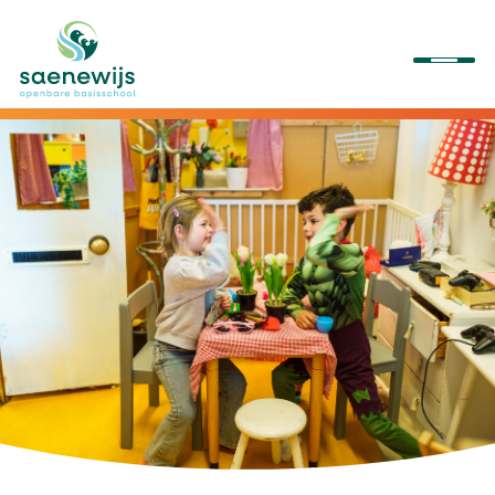
Onze school
Ons onderwijs
Onze activiteiten
Praktische informatie
Kennismaken/aanmelden