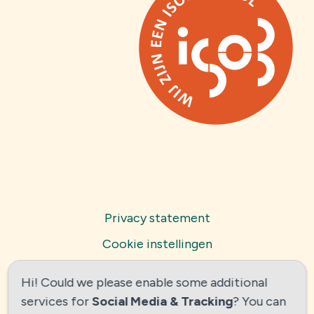
Privacy statement
Cookie instellingen
Powered by
Social Schools
Hi! Could we please enable some additional
services for
Social Media & Tracking
? You can