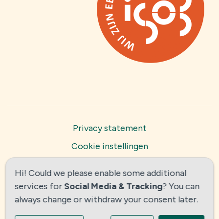
Privacy statement
Cookie instellingen
Powered by
Social Schools
Hi! Could we please enable some additional
services for
Social Media & Tracking
? You can
always change or withdraw your consent later.