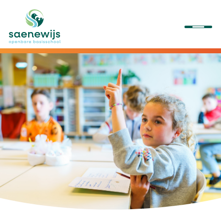
Onze school
Ons onderwijs
Onze activiteiten
Praktische informatie
Kennismaken/aanmelden