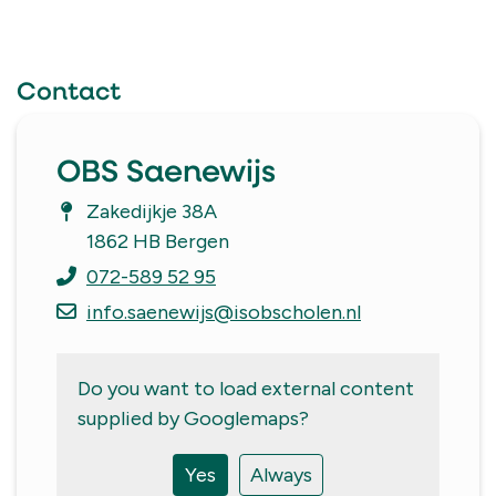
Contact
Contact
OBS Saenewijs
Zakedijkje 38A
1862 HB Bergen
072-589 52 95
info.saenewijs@isobscholen.nl
Do you want to load external content
supplied by
Googlemaps
?
Yes
Always